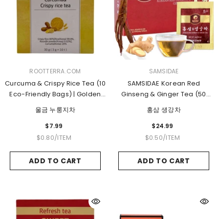
VENDOR:
VENDOR:
ROOTTERRA.COM
SAMSIDAE
Curcuma & Crispy Rice Tea (10
SAMSIDAE Korean Red
Eco-Friendly Bags) | Golden
Ginseng & Ginger Tea (50
Wellness Blend
Bags) | Supports Energy,
울금 누룽지차
홍삼 생강차
Circulation & Digestion
$7.99
$24.99
UNIT
PER
UNIT
PER
$0.80
/
ITEM
$0.50
/
ITEM
PRICE
PRICE
ADD TO CART
ADD TO CART