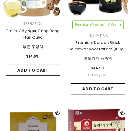
VENDOR:
TERRAPICK
Premium Product of Korea
Trà Rễ Cây Ngưu Bàng Rang
VENDOR:
TERRA PICK
Hàn Quốc
Premium Korean Black
볶은 우엉차
Bellflower Root Extract (100g) |
100% Pure Doraji Concentrate
$14.99
흑도라지 농축액
For Throat Comfort & Vitality
$34.99
ADD TO CART
UNIT
PER
$9.92
/
OZ
PRICE
ADD TO CART