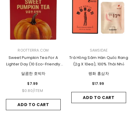
VENDOR:
VENDOR:
ROOTTERRA.COM
SAMSIDAE
Sweet Pumpkin Tea For A
Trà Hồng Sâm Hàn Quốc Rang
Lighter Day (10 Eco-Friendly
(2g X 10ea), 100% Thái Nhỏ
Bags)
달콤한 호박차
팽화 홍삼차
$7.99
$17.99
UNIT
PER
$0.80
/
ITEM
PRICE
ADD TO CART
ADD TO CART