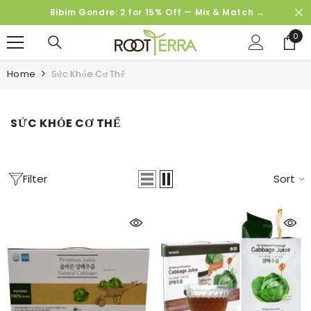
SKIP TO CONTENT
Bibim Gondre: 2 for 15% Off — Mix & Match →
0
0
ite
Home
Sức Khỏe Cơ Thể
SỨC KHỎE CƠ THỂ
Filter
Sort