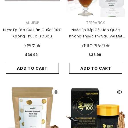
VENDOR:
VENDOR:
ALLJEUP
TERRAPICK
Nước Ép Bắp Cải Hàn Quốc 100%
Nước Ép Bắp Cải Hàn Quốc
Không Thuốc Trừ Sâu
Không Thuốc Trừ Sâu Với Mật
Ong Và Mật Ong Manuka
양배추 즙
양배추 마누카 즙
$39.99
$36.99
ADD TO CART
ADD TO CART